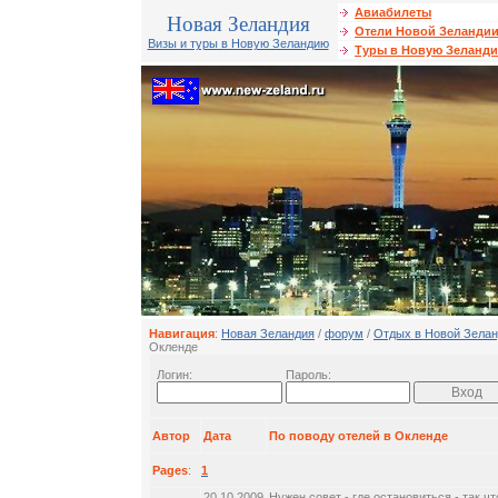
Авиабилеты
Новая Зеландия
Отели Новой Зеланди
Визы и туры в Новую Зеландию
Туры в Новую Зеланд
Навигация
:
Новая Зеландия
/
форум
/
Отдых в Новой Зела
Окленде
Логин:
Пароль:
Автор
Дата
По поводу отелей в Окленде
Pages
:
1
20.10.2009
Нужен совет - где остановиться - так чт