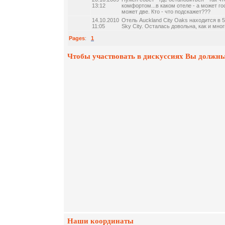
13:12
комфортом...в каком отеле - а может го
может две. Кто - что подскажет???
14.10.2010
Отель Auckland City Oaks находится в 
11:05
Sky City. Осталась довольна, как и мно
Pages
:
1
Чтобы участвовать в дискуссиях Вы должны
Наши координаты