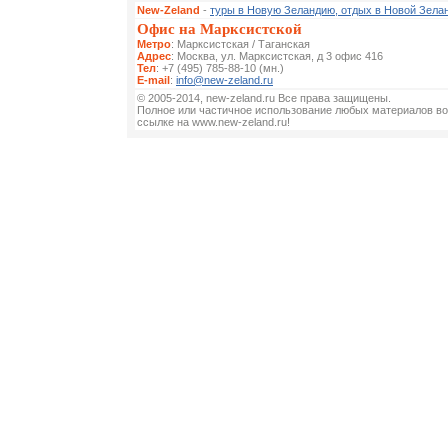
New-Zeland
-
туры в Новую Зеландию, отдых в Новой Зела
Офис на Марксистской
Метро
: Марксистская / Таганская
Адрес
: Москва, ул. Марксистская, д 3 офис 416
Тел
: +7 (495) 785-88-10 (мн.)
E-mail
:
info@new-zeland.ru
© 2005-2014, new-zeland.ru Все права защищены.
Полное или частичное использование любых материалов во
ссылке на www.new-zeland.ru!