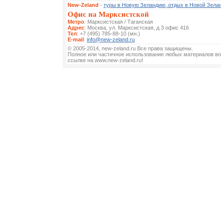
New-Zeland
-
туры в Новую Зеландию, отдых в Новой Зела
Офис на Марксистской
Метро
: Марксистская / Таганская
Адрес
: Москва, ул. Марксистская, д 3 офис 416
Тел
: +7 (495) 785-88-10 (мн.)
E-mail
:
info@new-zeland.ru
© 2005-2014, new-zeland.ru Все права защищены.
Полное или частичное использование любых материалов во
ссылке на www.new-zeland.ru!