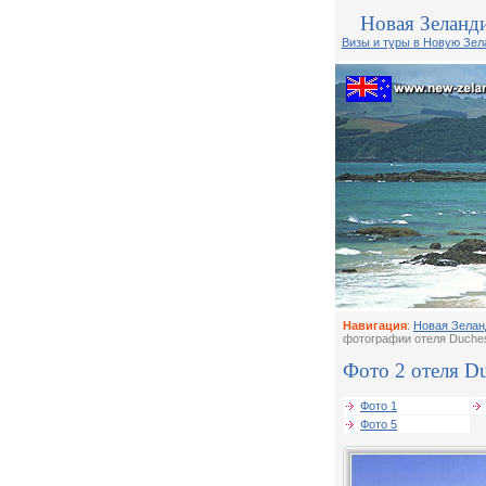
Новая Зеланд
Визы и туры в Новую Зе
Навигация
:
Новая Зелан
фотографии отеля Duches
Фото 2 отеля Du
Фото 1
Фото 5