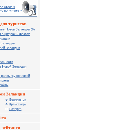
об отеле »
 о попутчике »
для туристов
рты Новой Зеландии (6)
 в цифрах и фактах
еландии
 Зеландии
вой Зеландии
ельности
в Новой Зеландии
 рассылку новостей
страны
 сайты
ой Зеландии
Веллингтон
Крайстчерч
Роторуа
йта
 рейтинги