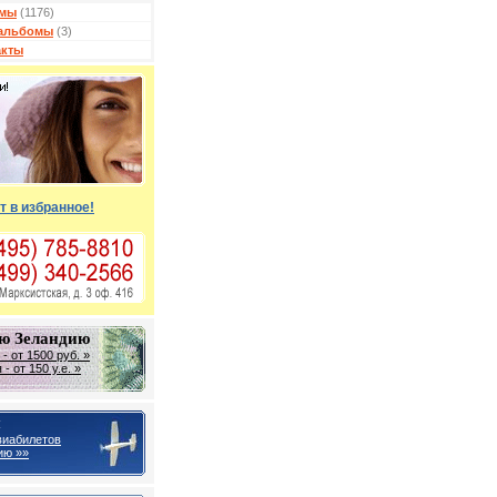
мы
(1176)
альбомы
(3)
акты
т в избранное!
ую Зеландию
- от 1500 руб. »
- от 150 у.е. »
ы
виабилетов
ию »»