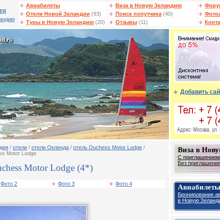
Авиабилеты
Виза в Новую Зеландию
Фору
ия
Отели Новой Зеландии
(93)
Поиск попутчика
(40)
Фото
ландию
Туры в Новую Зеландию
(20)
Отзывы
(11)
Конт
Добавить сай
дия
/
отели
/
отели Окленда
/
отель Duchess Motor Lodge
/
Виза в Нов
s Motor Lodge
С приглашением 
Без приглашения 
chess Motor Lodge (4*)
Фото 2
Фото 3
Фото 4
Авиабилет
Бронирование а
в Новую Зеланд