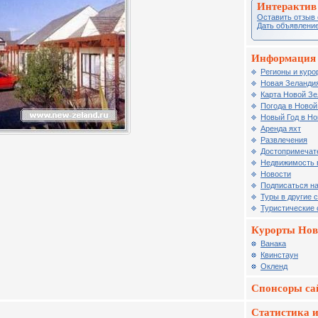
Интерактив
Оставить отзыв 
Дать объявление
Информация 
Регионы и куро
Новая Зеландия
Карта Новой З
Погода в Новой
Новый Год в Но
Аренда яхт
Развлечения
Достопримечат
Недвижимость 
Новости
Подписаться на
Туры в другие 
Туристические
Курорты Нов
Ванака
Квинстаун
Окленд
Спонсоры са
Статистика и