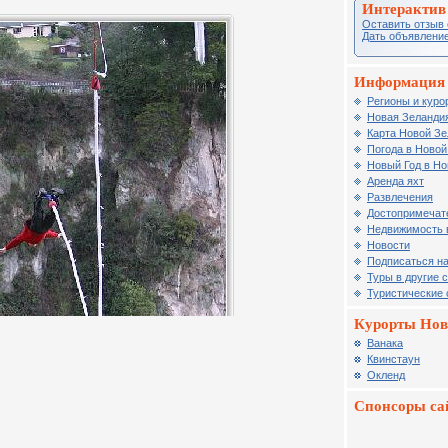
Интерактив
Оставить отзыв 
Дать объявление
Информация 
Регионы и куро
Новая Зеландия
Карта Новой З
Погода в Новой
Новый Год в Но
Аренда яхт
Развлечения
Достопримечат
Недвижимость 
Новости
Подписаться на
Туры в другие 
Туристические
Курорты Нов
Ванака
Квинстаун
Окленд
Спонсоры са