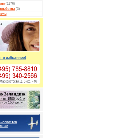
мы
(1176)
альбомы
(3)
акты
т в избранное!
ую Зеландию
- от 1500 руб. »
- от 150 у.е. »
ы
виабилетов
ию »»