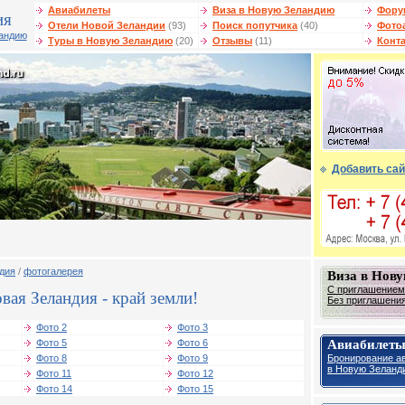
Авиабилеты
Виза в Новую Зеландию
Фору
ия
Отели Новой Зеландии
(93)
Поиск попутчика
(40)
Фото
ландию
Туры в Новую Зеландию
(20)
Отзывы
(11)
Конт
Добавить сай
дия
/
фотогалерея
Виза в Нов
С приглашением 
ая Зеландия - край земли!
Без приглашения 
Фото 2
Фото 3
Авиабилет
Фото 5
Фото 6
Бронирование а
Фото 8
Фото 9
в Новую Зеланд
Фото 11
Фото 12
Фото 14
Фото 15