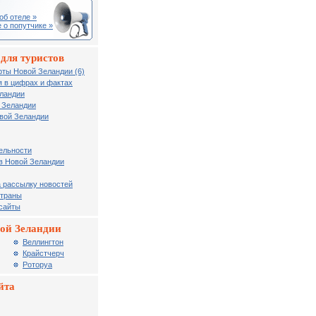
об отеле »
 о попутчике »
для туристов
рты Новой Зеландии (6)
 в цифрах и фактах
еландии
 Зеландии
вой Зеландии
ельности
в Новой Зеландии
 рассылку новостей
страны
 сайты
ой Зеландии
Веллингтон
Крайстчерч
Роторуа
йта