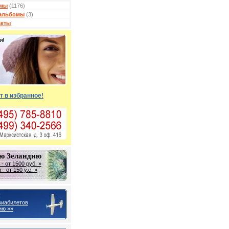
мы
(1176)
альбомы
(3)
акты
т в избранное!
ую Зеландию
- от 1500 руб. »
- от 150 у.е. »
ы
виабилетов
ию »»