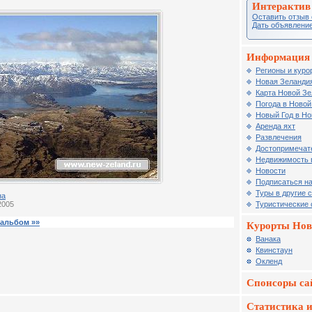
Интерактив
Оставить отзыв 
Дать объявление
Информация 
Регионы и куро
Новая Зеландия
Карта Новой З
Погода в Новой
Новый Год в Но
Аренда яхт
Развлечения
Достопримечат
Недвижимость 
Новости
Подписаться на
Туры в другие 
на
Туристические
2005
альбом »»
Курорты Нов
Ванака
Квинстаун
Окленд
Спонсоры са
Статистика и