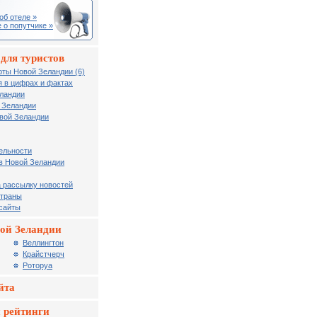
об отеле »
 о попутчике »
для туристов
рты Новой Зеландии (6)
 в цифрах и фактах
еландии
 Зеландии
вой Зеландии
ельности
в Новой Зеландии
 рассылку новостей
страны
 сайты
ой Зеландии
Веллингтон
Крайстчерч
Роторуа
йта
 рейтинги