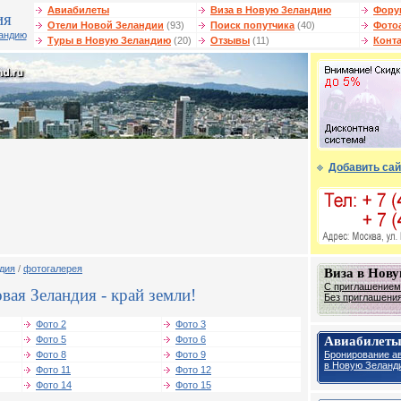
Авиабилеты
Виза в Новую Зеландию
Фору
ия
Отели Новой Зеландии
(93)
Поиск попутчика
(40)
Фото
ландию
Туры в Новую Зеландию
(20)
Отзывы
(11)
Конт
Добавить сай
дия
/
фотогалерея
Виза в Нов
С приглашением 
ая Зеландия - край земли!
Без приглашения 
Фото 2
Фото 3
Авиабилет
Фото 5
Фото 6
Бронирование а
Фото 8
Фото 9
в Новую Зеланд
Фото 11
Фото 12
Фото 14
Фото 15