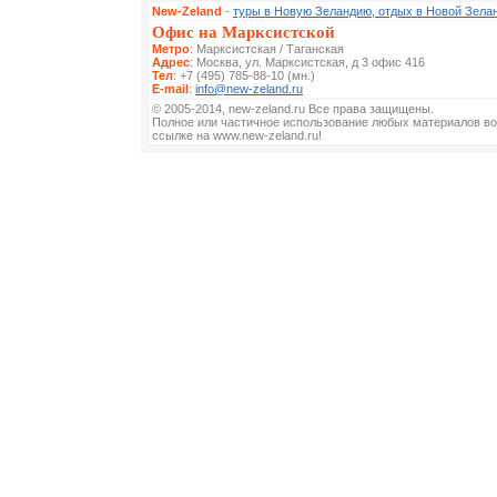
New-Zeland
-
туры в Новую Зеландию, отдых в Новой Зела
Офис на Марксистской
Метро
: Марксистская / Таганская
Адрес
: Москва, ул. Марксистская, д 3 офис 416
Тел
: +7 (495) 785-88-10 (мн.)
E-mail
:
info@new-zeland.ru
© 2005-2014, new-zeland.ru Все права защищены.
Полное или частичное использование любых материалов во
ссылке на www.new-zeland.ru!