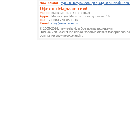
New-Zeland
-
туры в Новую Зеландию, отдых в Новой Зела
Офис на Марксистской
Метро
: Марксистская / Таганская
Адрес
: Москва, ул. Марксистская, д 3 офис 416
Тел
: +7 (495) 785-88-10 (мн.)
E-mail
:
info@new-zeland.ru
© 2005-2014, new-zeland.ru Все права защищены.
Полное или частичное использование любых материалов во
ссылке на www.new-zeland.ru!